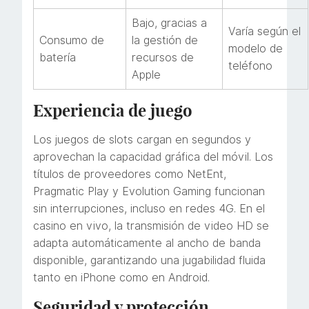
Bajo, gracias a
Varía según el
Consumo de
la gestión de
modelo de
batería
recursos de
teléfono
Apple
Experiencia de juego
Los juegos de slots cargan en segundos y
aprovechan la capacidad gráfica del móvil. Los
títulos de proveedores como NetEnt,
Pragmatic Play y Evolution Gaming funcionan
sin interrupciones, incluso en redes 4G. En el
casino en vivo, la transmisión de video HD se
adapta automáticamente al ancho de banda
disponible, garantizando una jugabilidad fluida
tanto en iPhone como en Android.
Seguridad y protección