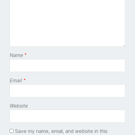
Name
*
Email
*
Website
Save my name, email, and website in this