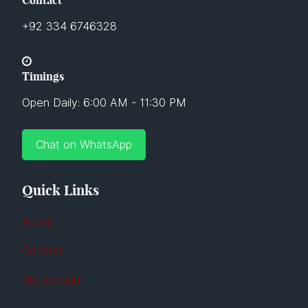
Contact
+92 334 6746328
Timings
Open Daily: 6:00 AM - 11:30 PM
Chat on WhatsApp
Quick Links
About
Contact
My account