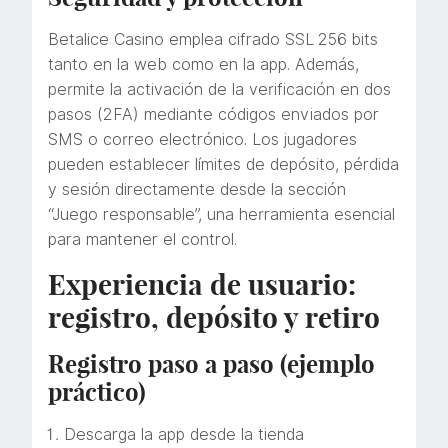
Betalice Casino emplea cifrado SSL 256 bits
tanto en la web como en la app. Además,
permite la activación de la verificación en dos
pasos (2FA) mediante códigos enviados por
SMS o correo electrónico. Los jugadores
pueden establecer límites de depósito, pérdida
y sesión directamente desde la sección
“Juego responsable”, una herramienta esencial
para mantener el control.
Experiencia de usuario:
registro, depósito y retiro
Registro paso a paso (ejemplo
práctico)
Descarga la app desde la tienda