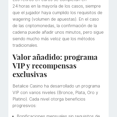
24 horas en la mayoría de los casos, siempre
que el jugador haya cumplido los requisitos de
wagering (volumen de apuestas). En el caso
de las criptomonedas, la confirmación de la
cadena puede añadir unos minutos, pero sigue
siendo mucho más veloz que los métodos
tradicionales.
Valor añadido: programa
VIP y recompensas
exclusivas
Betalice Casino ha desarrollado un programa
VIP con varios niveles (Bronce, Plata, Oro y
Platino). Cada nivel otorga beneficios
progresivos:
Bonificaciones mensuales sin requisitos de