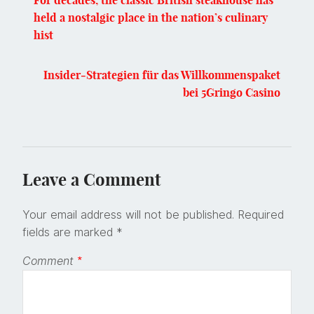
For decades, the classic British steakhouse has
held a nostalgic place in the nation’s culinary
hist
Insider‑Strategien für das Willkommenspaket
bei 5Gringo Casino
Leave a Comment
Your email address will not be published.
Required
fields are marked
*
Comment
*