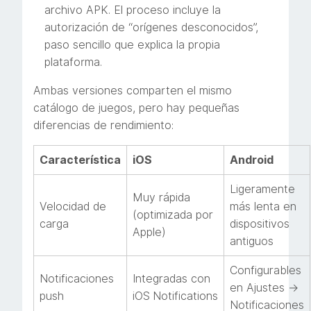
archivo APK. El proceso incluye la
autorización de “orígenes desconocidos”,
paso sencillo que explica la propia
plataforma.
Ambas versiones comparten el mismo
catálogo de juegos, pero hay pequeñas
diferencias de rendimiento:
Característica
iOS
Android
Ligeramente
Muy rápida
Velocidad de
más lenta en
(optimizada por
carga
dispositivos
Apple)
antiguos
Configurables
Notificaciones
Integradas con
en Ajustes →
push
iOS Notifications
Notificaciones