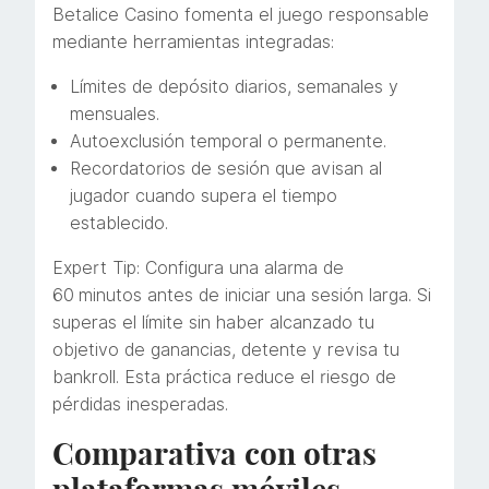
Betalice Casino fomenta el juego responsable
mediante herramientas integradas:
Límites de depósito diarios, semanales y
mensuales.
Autoexclusión temporal o permanente.
Recordatorios de sesión que avisan al
jugador cuando supera el tiempo
establecido.
Expert Tip: Configura una alarma de
60 minutos antes de iniciar una sesión larga. Si
superas el límite sin haber alcanzado tu
objetivo de ganancias, detente y revisa tu
bankroll. Esta práctica reduce el riesgo de
pérdidas inesperadas.
Comparativa con otras