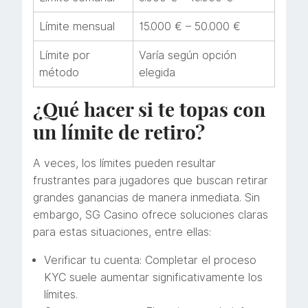
Límite mensual
15.000 € – 50.000 €
Límite por
Varía según opción
método
elegida
¿Qué hacer si te topas con
un límite de retiro?
A veces, los límites pueden resultar
frustrantes para jugadores que buscan retirar
grandes ganancias de manera inmediata. Sin
embargo, SG Casino ofrece soluciones claras
para estas situaciones, entre ellas:
Verificar tu cuenta: Completar el proceso
KYC suele aumentar significativamente los
límites.