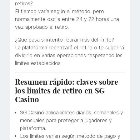
retiros?
El tiempo varía según el método, pero
normalmente oscila entre 24 y 72 horas una
vez aprobado el retiro.
¿Qué pasa si intento retirar más del límite?
La plataforma rechazará el retiro o te sugerirá
dividirlo en varias operaciones respetando los
límites establecidos.
Resumen rápido: claves sobre
los límites de retiro en SG
Casino
SG Casino aplica límites diarios, semanales y
mensuales para proteger a jugadores y
plataforma.
Los límites varían según método de pago y