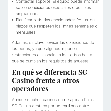
Contactar soporte: El equipo puede informar
sobre condiciones especiales o posibles
ampliaciones.
Planificar retiradas escalonadas: Retirar en
plazos que respeten los límites semanales o
mensuales.
Además, es clave revisar las condiciones de
los bonos, ya que algunos imponen
restricciones adicionales a los retiros hasta
que se cumplan los requisitos de apuesta.
En qué se diferencia SG
Casino frente a otros
operadores
Aunque muchos casinos online aplican límites,
SG Casino destaca por un equilibrio entre