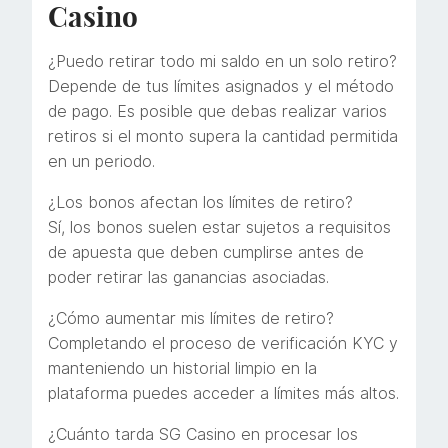
Casino
¿Puedo retirar todo mi saldo en un solo retiro?
Depende de tus límites asignados y el método
de pago. Es posible que debas realizar varios
retiros si el monto supera la cantidad permitida
en un periodo.
¿Los bonos afectan los límites de retiro?
Sí, los bonos suelen estar sujetos a requisitos
de apuesta que deben cumplirse antes de
poder retirar las ganancias asociadas.
¿Cómo aumentar mis límites de retiro?
Completando el proceso de verificación KYC y
manteniendo un historial limpio en la
plataforma puedes acceder a límites más altos.
¿Cuánto tarda SG Casino en procesar los