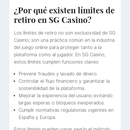
¿Por qué existen límites de
retiro en SG Casino?
Los límites de retiro no son exclusividad de SG
Casino; son una práctica común en la industria
del juego online para proteger tanto a la
plataforma como al jugador. En SG Casino,
estos límites cumplen funciones claves:
Prevenir fraudes y lavado de dinero.
Controlar el flujo financiero y garantizar la
sostenibilidad de la plataforma.
Mejorar la experiencia del usuario evitando
largas esperas o bloqueos inesperados.
Cumplir normativas regulatorias vigentes en
España y Europa.
Estos límites pueden variar según el método