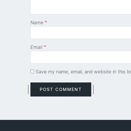
Name
*
Email
*
Save my name, email, and website in this b