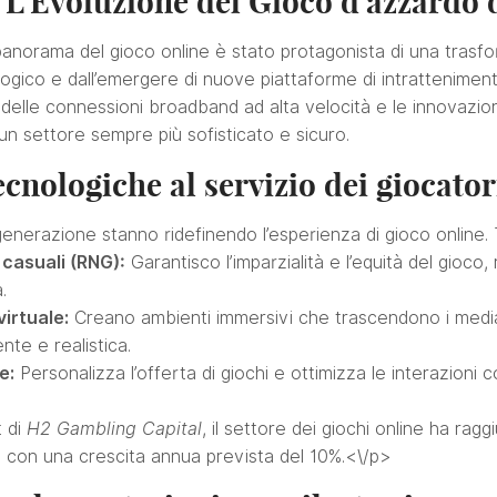
 L’Evoluzione del Gioco d’azzardo d
il panorama del gioco online è stato protagonista di una trasf
gico e dall’emergere di nuove piattaforme di intrattenimento 
delle connessioni broadband ad alta velocità e le innovazioni 
un settore sempre più sofisticato e sicuro.
cnologiche al servizio dei giocator
generazione stanno ridefinendo l’esperienza di gioco online. 
 casuali (RNG):
Garantisco l’imparzialità e l’equità del gio
.
irtuale:
Creano ambienti immersivi che trascendono i mediat
nte e realistica.
e:
Personalizza l’offerta di giochi e ottimizza le interazioni c
t di
H2 Gambling Capital
, il settore dei giochi online ha rag
3, con una crescita annua prevista del 10%.<\/p>