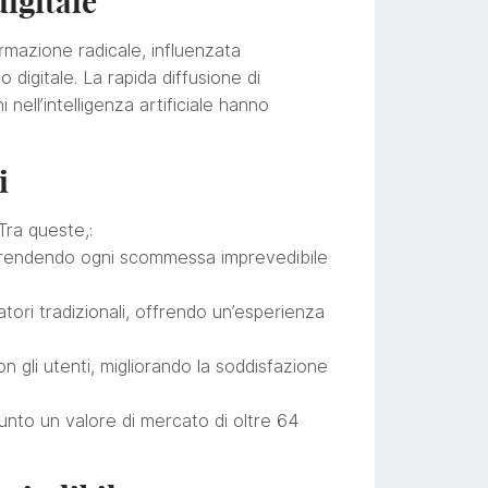
igitale
ormazione radicale, influenzata
digitale. La rapida diffusione di
nell’intelligenza artificiale hanno
i
Tra queste,:
co, rendendo ogni scommessa imprevedibile
ori tradizionali, offrendo un’esperienza
on gli utenti, migliorando la soddisfazione
giunto un valore di mercato di oltre 64