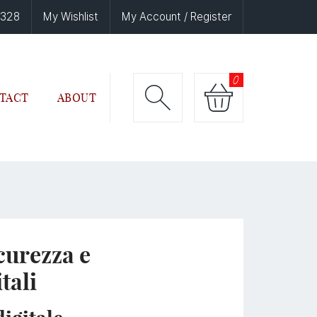
6328
My Wishlist
My Account / Register
0
TACT
ABOUT
curezza e
tali