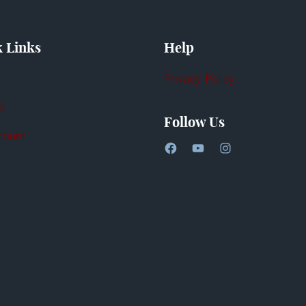
 Links
Help
Privacy Policy
t
Follow Us
count