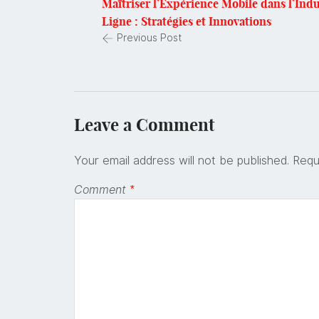
Maîtriser l’Expérience Mobile dans l’Indu
Ligne : Stratégies et Innovations
Previous Post
Leave a Comment
Your email address will not be published.
Requ
Comment
*