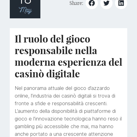
Share:
May
Il ruolo del gioco
responsabile nella
moderna esperienza del
casinò digitale
Nel panorama attuale del gioco d’azzardo
online, l’industria dei casinò digitali si trova di
fronte a sfide e responsabilità crescenti.
L’aumento della disponibilità di piattaforme di
gioco e l’innovazione tecnologica hanno reso il
gambling più accessibile che mai, ma hanno
anche portato a una crescente attenzione