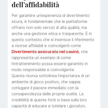
dell’affidabilità
Per garantire un’esperienza di divertimento
sicura, è fondamentale che le piattaforme
offrano non solo servizi di alta qualità, ma
anche una gestione etica e trasparente. È in
questo contesto che si inserisce il riferimento
a risorse affidabili e coinvolgenti come
Divertimento assicurato nel casinò
, che
rappresenta un esempio di come
l’intrattenimento possa essere garantito in
modo responsabile e coinvolgente.
Questa risorsa sottolinea l’importanza di un
ambiente di gioco positivo, che sappia
coniugare il piacere immediato con la
consapevolezza delle proprie scelte. La
credibilità di queste fonti si basa sulla loro
capacità di educare e tutelare i giocatori,