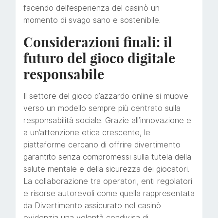
facendo dell’esperienza del casinò un
momento di svago sano e sostenibile.
Considerazioni finali: il
futuro del gioco digitale
responsabile
Il settore del gioco d’azzardo online si muove
verso un modello sempre più centrato sulla
responsabilità sociale. Grazie all’innovazione e
a un’attenzione etica crescente, le
piattaforme cercano di offrire divertimento
garantito senza compromessi sulla tutela della
salute mentale e della sicurezza dei giocatori.
La collaborazione tra operatori, enti regolatori
e risorse autorevoli come quella rappresentata
da Divertimento assicurato nel casinò
evidenzia una volontà condivisa di