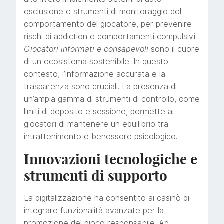
esclusione e strumenti di monitoraggio del
comportamento del giocatore, per prevenire
rischi di addiction e comportamenti compulsivi.
Giocatori informati e consapevoli
sono il cuore
di un ecosistema sostenibile. In questo
contesto, l’informazione accurata e la
trasparenza sono cruciali. La presenza di
un’ampia gamma di strumenti di controllo, come
limiti di deposito e sessione, permette ai
giocatori di mantenere un equilibrio tra
intrattenimento e benessere psicologico.
Innovazioni tecnologiche e
strumenti di supporto
La digitalizzazione ha consentito ai casinò di
integrare funzionalità avanzate per la
promozione del gioco responsabile. Ad