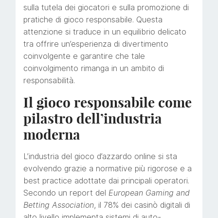
sulla tutela dei giocatori e sulla promozione di
pratiche di gioco responsabile. Questa
attenzione si traduce in un equilibrio delicato
tra offrire un’esperienza di divertimento
coinvolgente e garantire che tale
coinvolgimento rimanga in un ambito di
responsabilità.
Il gioco responsabile come
pilastro dell’industria
moderna
L’industria del gioco d’azzardo online si sta
evolvendo grazie a normative più rigorose e a
best practice adottate dai principali operatori.
Secondo un report del
European Gaming and
Betting Association
, il 78% dei casinò digitali di
alto livello implementa sistemi di auto-