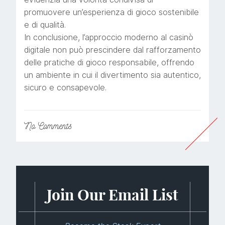
promuovere un’esperienza di gioco sostenibile
e di qualità.
In conclusione, l’approccio moderno al casinò
digitale non può prescindere dal rafforzamento
delle pratiche di gioco responsabile, offrendo
un ambiente in cui il divertimento sia autentico,
sicuro e consapevole.
No
Comments
Join Our Email List