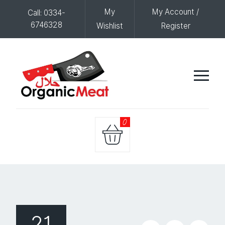
My
My Account /
Call: 0334-
6746328
Wishlist
Register
0
21