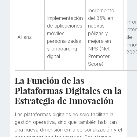
Incremento
Implementación
del 35% en
Info
de aplicaciones
nuevas
Inte
móviles
pólizas y
Allianz
de
personalizadas
mejora en
Inno
y onboarding
NPS (Net
202
digital
Promoter
Score)
La Función de las
Plataformas Digitales en la
Estrategia de Innovación
Las plataformas digitales no solo facilitan la
gestión operativa, sino que también habilitan
una nueva dimensión en la personalización y el