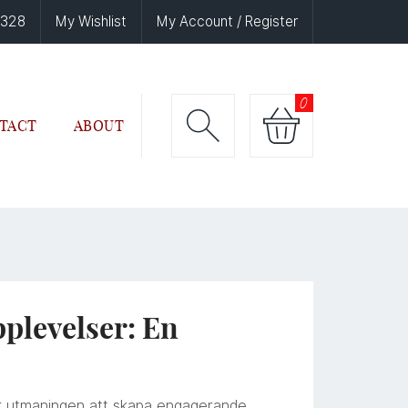
6328
My Wishlist
My Account / Register
0
TACT
ABOUT
plevelser: En
nför utmaningen att skapa engagerande,