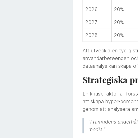
2026
20%
2027
20%
2028
20%
Att utveckla en tydlig st
användarbeteenden och i
dataanalys kan skapa of
Strategiska pr
En kritisk faktor är fö
att skapa hyper-personal
genom att analysera anvä
“Framtidens underhål
media.”