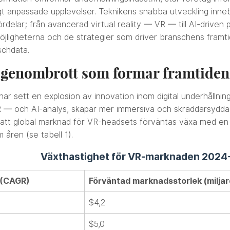
igt anpassade upplevelser. Teknikens snabba utveckling inneb
elar; från avancerad virtual reality — VR — till AI-driven p
jligheterna och de strategier som driver branschens framti
schdata.
 genombrott som formar framtiden
r sett en explosion av innovation inom digital underhållning
 — och AI-analys, skapar mer immersiva och skräddarsydda 
att global marknad för VR-headsets förväntas växa med en å
åren (se tabell 1).
Växthastighet för VR-marknaden 202
 (CAGR)
Förväntad marknadsstorlek (milja
$4,2
$5,0