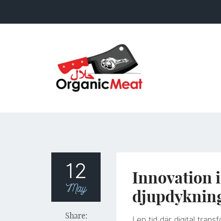
12
Innovation 
May
djupdykning
Share:
I en tid där digital tra