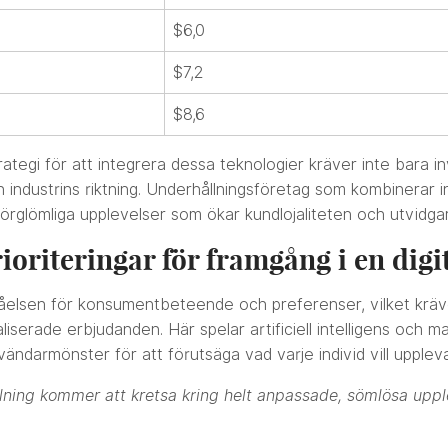
$6,0
$7,2
$8,6
rategi för att integrera dessa teknologier kräver inte bara in
ndustrins riktning. Underhållningsföretag som kombinerar in
örglömliga upplevelser som ökar kundlojaliteten och utvidga
ioriteringar för framgång i en digi
rståelsen för konsumentbeteende och preferenser, vilket krä
iserade erbjudanden. Här spelar artificiell intelligens och m
ndarmönster för att förutsäga vad varje individ vill upplev
lning kommer att kretsa kring helt anpassade, sömlösa uppl