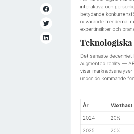
interaktiva och personl
betydande konkurrensförd
nuvarande trenderna, mö
expertinsikter och bran
Teknologiska
Det senaste decenniet ha
augmented reality — AR
visar marknadsanalyser 
under de kommande fem 
År
Växthast
2024
20%
2025
20%