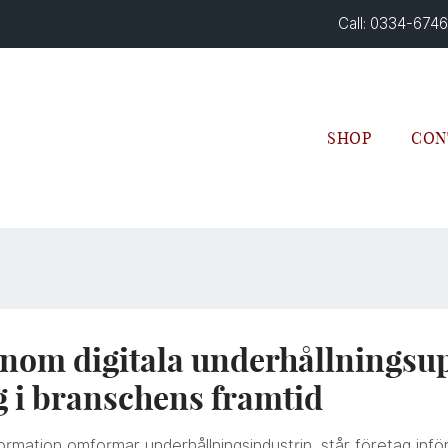
Call: 0334-674
SHOP
CON
inom digitala underhållningsup
 i branschens framtid
nsformation omformar underhållningsindustrin, står företag i