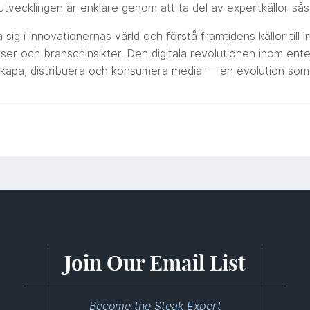
 utvecklingen är enklare genom att ta del av expertkällor så
sig i innovationernas värld och förstå framtidens källor till in
rser och branschinsikter. Den digitala revolutionen inom ent
skapa, distribuera och konsumera media — en evolution som 
Join Our Email List
Become the Steak Expert