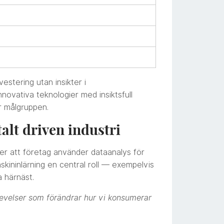
vestering utan insikter i
novativa teknologier med insiktsfull
r målgruppen.
talt driven industri
ver att företag använder dataanalys för
askininlärning en central roll — exempelvis
a härnäst.
evelser som förändrar hur vi konsumerar