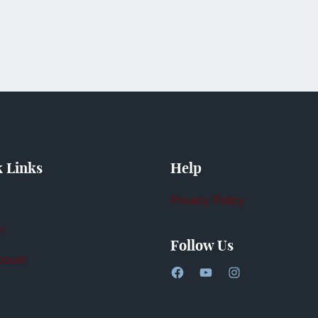
 Links
Help
Privacy Policy
t
Follow Us
count