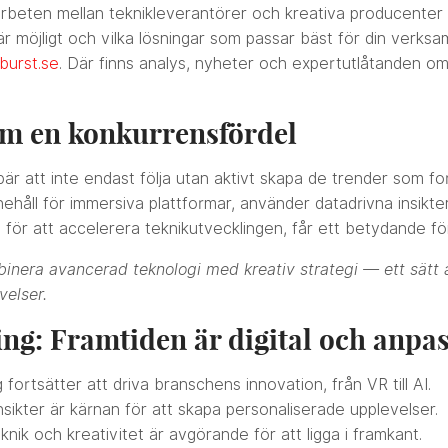
rbeten mellan teknikleverantörer och kreativa producenter 
är möjligt och vilka lösningar som passar bäst för din verk
burst.se
. Där finns analys, nyheter och expertutlåtanden o
om en konkurrensfördel
ebär att inte endast följa utan aktivt skapa de trender som 
nehåll för immersiva plattformar, använder datadrivna insikt
för att accelerera teknikutvecklingen, får ett betydande fö
binera avancerad teknologi med kreativ strategi — ett sätt
velser.
g: Framtiden är digital och anpa
 fortsätter att driva branschens innovation, från VR till AI.
sikter är kärnan för att skapa personaliserade upplevelser.
ik och kreativitet är avgörande för att ligga i framkant.