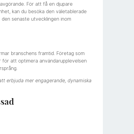
avgörande. För att få en djupare
samhet, kan du besöka den väletablerade
m den senaste utvecklingen inom
formar branschens framtid. Företag som
er för att optimera användarupplevelsen
rsprång.
 att erbjuda mer engagerande, dynamiska
ssad