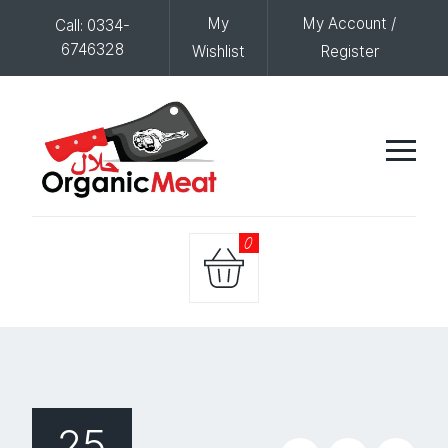
My
My Account /
Call: 0334-
6746328
Wishlist
Register
0
25