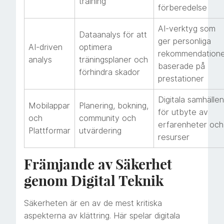
training
förberedelse
AI-verktyg som
Dataanalys för att
ger personliga
AI-driven
optimera
rekommendation
analys
träningsplaner och
baserade på
förhindra skador
prestationer
Digitala samhällen
Mobilappar
Planering, bokning,
för utbyte av
och
community och
erfarenheter och
Plattformar
utvärdering
resurser
Främjande av Säkerhet
genom Digital Teknik
Säkerheten är en av de mest kritiska
aspekterna av klättring. Här spelar digitala