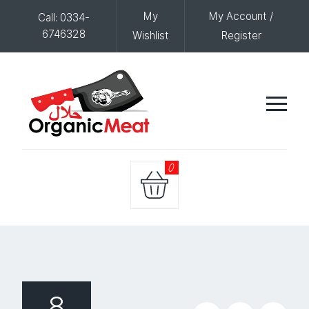
My
My Account /
Call: 0334-
6746328
Wishlist
Register
0
8