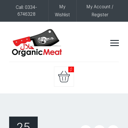
My
My Account /
Call: 0334-
6746328
Wishlist
Register
0
25