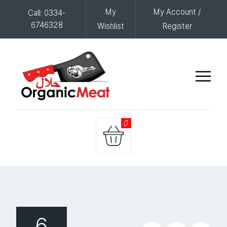
My
My Account /
Call: 0334-
6746328
Wishlist
Register
0
6