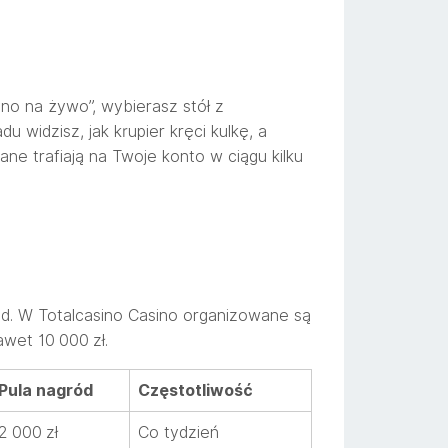
no na żywo”, wybierasz stół z
 widzisz, jak krupier kręci kulkę, a
ne trafiają na Twoje konto w ciągu kilku
ód. W Totalcasino Casino organizowane są
wet 10 000 zł.
Pula nagród
Częstotliwość
2 000 zł
Co tydzień