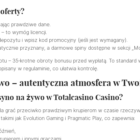
 oferty?
dając prawdziwe dane.
– to wymóg licencji.
epozytu i wpisz kod promocyjny (jeśli jest wymagany).
tycznie przyznany, a darmowe spiny dostępne w sekcji „Mo
otu – 35‑krotne obroty bonusu przed wypłatą. To standard w
pisany w regulaminie, co ułatwia kontrolę.
wo – autentyczna atmosfera w Tw
yno na żywo w Totalcasino Casino?
 grać przeciwko prawdziwym krupierom w czasie rzeczywis
akimi jak Evolution Gaming i Pragmatic Play, co zapewnia:
óźnień,
rupierem i innymi graczami,