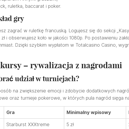
ck, ruletka, baccarat i poker.
kład gry
z zagrać w ruletkę francuską. Logujesz się do sekcji „Kasy
ł i obserwujesz koło w jakości 1080p. Po postawieniu zakładu
hmiast. Dzięki szybkim wypłatom w Totalcasino Casino, wygra
nkursy – rywalizacja z nagrodami
brać udział w turniejach?
sposób na zwiększenie emocji i zdobycie dodatkowych nagr
owe oraz turnieje pokerowe, w których pula nagród sięga na
Gra
Minimalny wpisowy
Starburst XXXtreme
5 zł