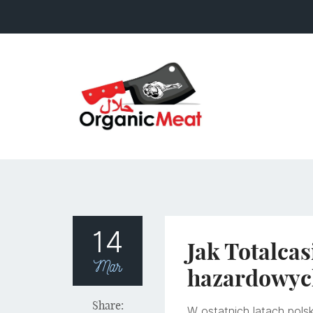
14
Jak Totalca
Mar
hazardowych
Share:
W ostatnich latach pols