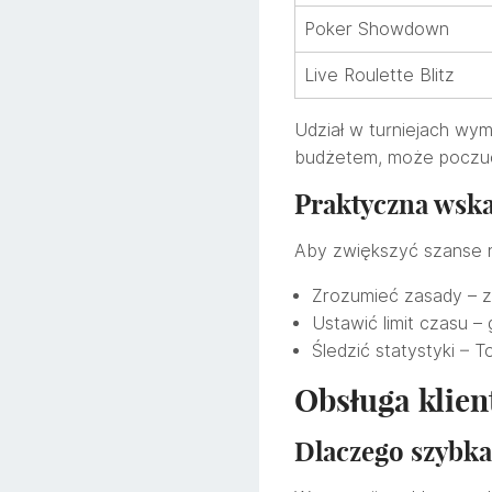
Poker Showdown
Live Roulette Blitz
Udział w turniejach wym
budżetem, może poczuć 
Praktyczna wsk
Aby zwiększyć szanse 
Zrozumieć zasady – za
Ustawić limit czasu –
Śledzić statystyki – 
Obsługa klien
Dlaczego szybk