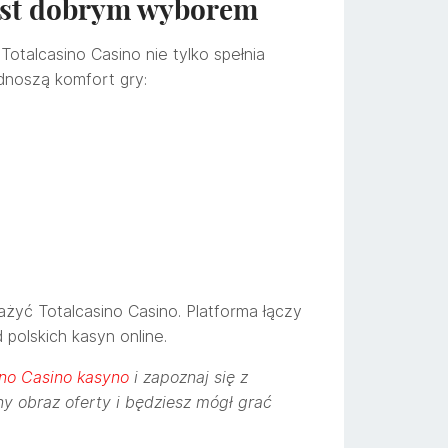
jest dobrym wyborem
talcasino Casino nie tylko spełnia
dnoszą komfort gry:
ażyć Totalcasino Casino. Platforma łączy
polskich kasyn online.
ino Casino kasyno
i zapoznaj się z
y obraz oferty i będziesz mógł grać