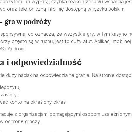
epozytem lub wypłatą, szybka reakcja zespołu wsparcia jest
 oraz telefoniczną infolinię dostępną w języku polskim.
– gra w podróży
responsywna, co oznacza, że wszystkie gry, w tym kasyno na
tórzy często są w ruchu, jest to duży atut. Aplikacji mobilnej
 i Android.
ra i odpowiedzialność
zie duży nacisk na odpowiedzialne granie. Na stronie dostęp
 depozytu,
zas gry,
wać konto na określony okres.
racuje z organizacjami pomagającymi osobom uzależnionym 
w ochronę graczy.