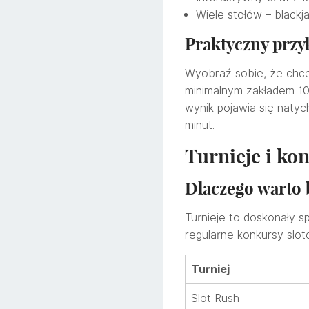
Wiele stołów – blackja
Praktyczny przy
Wyobraź sobie, że chces
minimalnym zakładem 10 z
wynik pojawia się natyc
minut.
Turnieje i ko
Dlaczego warto 
Turnieje to doskonały 
regularne konkursy slot
Turniej
Slot Rush