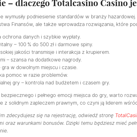
 – dlaczego Totalcasino Casino 
e wymusiły podniesienie standardów w branży hazardowej. To
erstwa Finansów, ale także wprowadza rozwiązania, które po
a ochrona danych i szybkie wypłaty.
talny – 100 % do 500 zł i darmowe spiny.
kiej jakości transmisje i interakcja z krupierem.
lami – szansa na dodatkowe nagrody.
 gra w dowolnym miejscu i czasie.
bka pomoc w razie problemów.
lnej gry – kontrola nad budżetem i czasem gry.
, bezpiecznego i pełnego emocji miejsca do gry, warto rozw
 z solidnym zapleczem prawnym, co czyni ją liderem wśród 
im zdecydujesz się na rejestrację, odwiedź stronę
TotalCas
i oraz warunkami bonusów. Dzięki temu będziesz mieć pełn
nie.