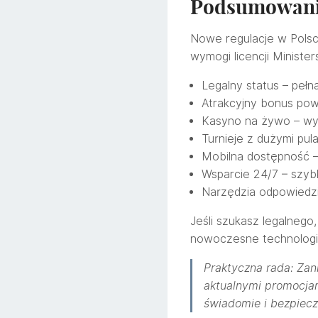
Podsumowanie
Nowe regulacje w Polsc
wymogi licencji Minist
Legalny status – pełn
Atrakcyjny bonus powi
Kasyno na żywo – wyso
Turnieje z dużymi pu
Mobilna dostępność –
Wsparcie 24/7 – szy
Narzędzia odpowiedzia
Jeśli szukasz legalnego
nowoczesne technologie
Praktyczna rada: Zan
aktualnymi promocjam
świadomie i bezpiecz