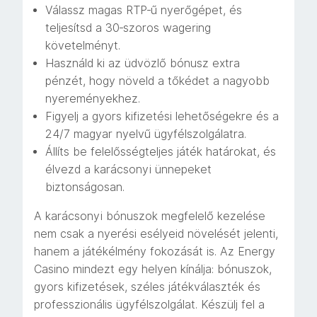
Válassz magas RTP‑ű nyerőgépet, és
teljesítsd a 30‑szoros wagering
követelményt.
Használd ki az üdvözlő bónusz extra
pénzét, hogy növeld a tőkédet a nagyobb
nyereményekhez.
Figyelj a gyors kifizetési lehetőségekre és a
24/7 magyar nyelvű ügyfélszolgálatra.
Állíts be felelősségteljes játék határokat, és
élvezd a karácsonyi ünnepeket
biztonságosan.
A karácsonyi bónuszok megfelelő kezelése
nem csak a nyerési esélyeid növelését jelenti,
hanem a játékélmény fokozását is. Az Energy
Casino mindezt egy helyen kínálja: bónuszok,
gyors kifizetések, széles játékválaszték és
professzionális ügyfélszolgálat. Készülj fel a