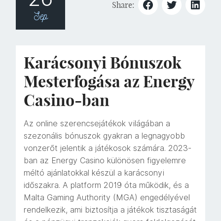
Share:
Sep
Karácsonyi Bónuszok
Mesterfogása az Energy
Casino-ban
Az online szerencsejátékok világában a
szezonális bónuszok gyakran a legnagyobb
vonzerőt jelentik a játékosok számára. 2023-
ban az Energy Casino különösen figyelemre
méltó ajánlatokkal készül a karácsonyi
időszakra. A platform 2019 óta működik, és a
Malta Gaming Authority (MGA) engedélyével
rendelkezik, ami biztosítja a játékok tisztaságát