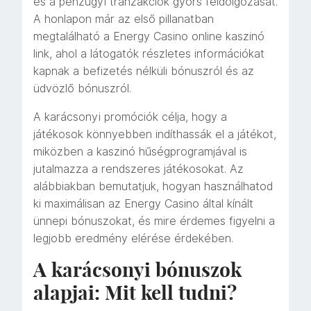
és a pénzügyi tranzakciók gyors feldolgozását.
A honlapon már az első pillanatban
megtalálható a Energy Casino online kaszinó
link, ahol a látogatók részletes információkat
kapnak a befizetés nélküli bónuszról és az
üdvözlő bónuszról.
A karácsonyi promóciók célja, hogy a
játékosok könnyebben indíthassák el a játékot,
miközben a kaszinó hűségprogramjával is
jutalmazza a rendszeres játékosokat. Az
alábbiakban bemutatjuk, hogyan használhatod
ki maximálisan az Energy Casino által kínált
ünnepi bónuszokat, és mire érdemes figyelni a
legjobb eredmény elérése érdekében.
A karácsonyi bónuszok
alapjai: Mit kell tudni?