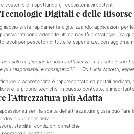
e sostenibile, rispettando gli ecosistemi circostanti.
 Tecnologie Digitali e delle Risors
 ghiaccio si sta rapidamente digitalizzando: applicazioni per la
ppassionati condividono le ultime novità e strategie. Tra que
orevoli per pescatori di tutte le esperienze, con aggiorname
li non solo migliorano la nostra efficienza, ma anche contrib
 più responsabili e consapevoli.” —
Dr. Lucia Moretti, espe
fidabile e approfondita è rappresentato da portali dedicati, 
liorare le proprie tecniche. In questo contesto, è importante a
e l’Attrezzatura più Adatta
i appassionati seri, la scelta dell’attrezzatura giusta può far
ne dovrebbe considerare:
sore, stabilità, condizioni climatiche
resistenza, adattabilità