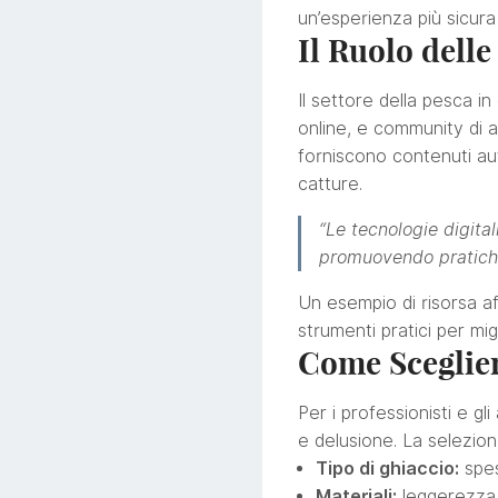
un’esperienza più sicura 
Il Ruolo delle
Il settore della pesca in
online, e community di a
forniscono contenuti aut
catture.
“Le tecnologie digita
promuovendo pratiche
Un esempio di risorsa af
strumenti pratici per mig
Come Sceglier
Per i professionisti e gl
e delusione. La selezio
Tipo di ghiaccio:
spes
Materiali:
leggerezza, 