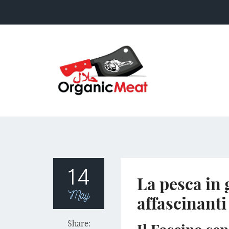
14
La pesca in 
May
affascinanti
Share: