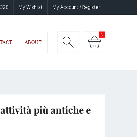
6328
My Wishlist
My Account / Register
0
TACT
ABOUT
ttività più antiche e