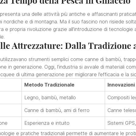
nza Tempo della Pesca in Ghiaccio
presenta una delle attività più antiche e affascinanti praticat
ni nordiche e di montagna. Ma il suo fascino non risiede soltant
a e propria rivoluzione grazie all’introduzione di tecnologie 
le.
lle Attrezzature: Dalla Tradizione 
i utilizzavano strumenti semplici come canne di bambù, trapp
 in generazione. Oggi, l’industria si avvale di materiali compo
uee di ultima generazione per migliorare l’efficacia e la si
Metodo Tradizionale
Innovazion
Legno, bambù, metallo
Compositi leg
Canne di bambù, ami di ferro
Canne telesc
ione
Esperienza e intuito
Sistemi GPS
logie e pratiche tradizionali permette di aumentare le proba