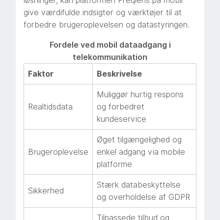
løsninger, kan platformen Freqlens på mobil
give værdifulde indsigter og værktøjer til at
forbedre brugeroplevelsen og datastyringen.
Fordele ved mobil dataadgang i
telekommunikation
Faktor
Beskrivelse
Muliggør hurtig respons
Realtidsdata
og forbedret
kundeservice
Øget tilgængelighed og
Brugeroplevelse
enkel adgang via mobile
platforme
Stærk databeskyttelse
Sikkerhed
og overholdelse af GDPR
Tilpassede tilbud og