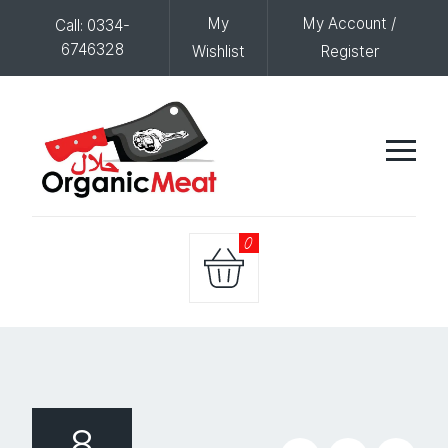
My
My Account /
Call: 0334-
6746328
Wishlist
Register
0
8