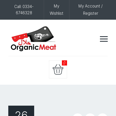
My
My Account /
Call: 0334-
6746328
Wishlist
Register
0
26