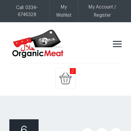
My
My Account /
Call: 0334-
6746328
Wishlist
Register
0
6