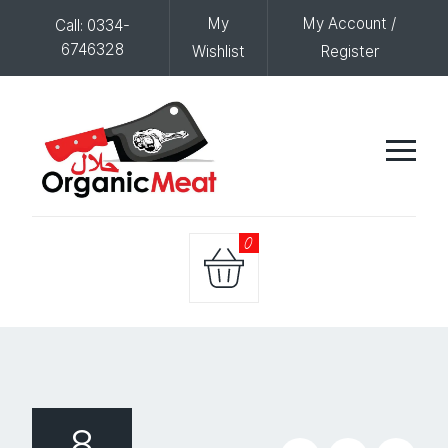
My
My Account /
Call: 0334-
6746328
Wishlist
Register
0
8