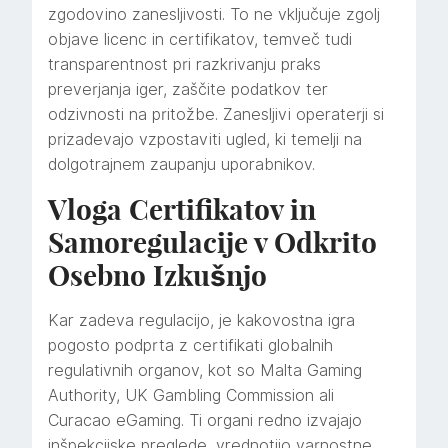
zgodovino zanesljivosti. To ne vključuje zgolj
objave licenc in certifikatov, temveč tudi
transparentnost pri razkrivanju praks
preverjanja iger, zaščite podatkov ter
odzivnosti na pritožbe. Zanesljivi operaterji si
prizadevajo vzpostaviti ugled, ki temelji na
dolgotrajnem zaupanju uporabnikov.
Vloga Certifikatov in
Samoregulacije v Odkrito
Osebno Izkušnjo
Kar zadeva regulacijo, je kakovostna igra
pogosto podprta z certifikati globalnih
regulativnih organov, kot so Malta Gaming
Authority, UK Gambling Commission ali
Curacao eGaming. Ti organi redno izvajajo
inšpekcijske preglede, vrednotijo varnostne