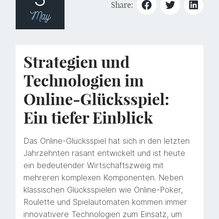
Share:
May
Strategien und
Technologien im
Online-Glücksspiel:
Ein tiefer Einblick
Das Online-Glücksspiel hat sich in den letzten
Jahrzehnten rasant entwickelt und ist heute
ein bedeutender Wirtschaftszweig mit
mehreren komplexen Komponenten. Neben
klassischen Glücksspielen wie Online-Poker,
Roulette und Spielautomaten kommen immer
innovativere Technologien zum Einsatz, um