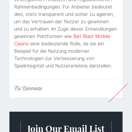
Rahmenbedingungen. Für Anbieter bedeutet
dies, stets transparent und sicher zu agieren,
um das Vertrauen der Nutzer zu gewinnen
und zu erhalten. Im Zuge dieser Entwicklungen
gewinnen Plattformen wie
Bet Blast Mobile
Casino
eine bedeutende Rolle, da sie ein
Beispiel für die Nutzung moderner
Technologien zur Verbesserung von
Spielintegrität und Nutzererlebnis darstellen.
No
Comments
Join Our Email List