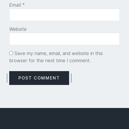
Email
*
Website
Save my name, email, and website in this
browser for the next time I comment.