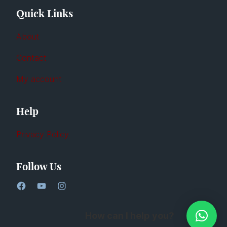
Quick Links
About
Contact
My account
Help
Privacy Policy
Follow Us
How can I help you?