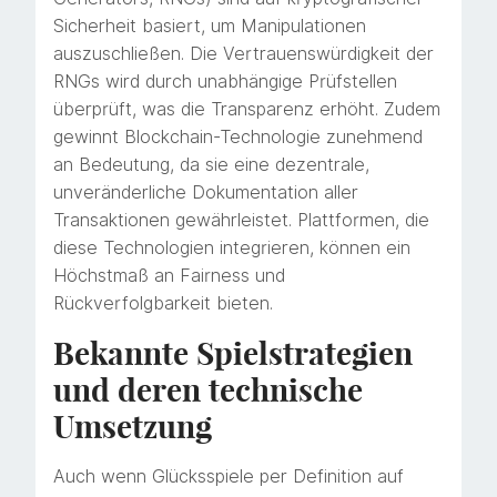
Sicherheit basiert, um Manipulationen
auszuschließen. Die Vertrauenswürdigkeit der
RNGs wird durch unabhängige Prüfstellen
überprüft, was die Transparenz erhöht. Zudem
gewinnt Blockchain-Technologie zunehmend
an Bedeutung, da sie eine dezentrale,
unveränderliche Dokumentation aller
Transaktionen gewährleistet. Plattformen, die
diese Technologien integrieren, können ein
Höchstmaß an Fairness und
Rückverfolgbarkeit bieten.
Bekannte Spielstrategien
und deren technische
Umsetzung
Auch wenn Glücksspiele per Definition auf