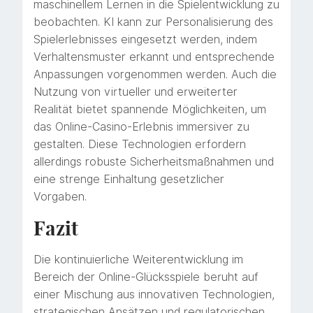
maschinellem Lernen in die Spielentwicklung zu
beobachten. KI kann zur Personalisierung des
Spielerlebnisses eingesetzt werden, indem
Verhaltensmuster erkannt und entsprechende
Anpassungen vorgenommen werden. Auch die
Nutzung von virtueller und erweiterter
Realität bietet spannende Möglichkeiten, um
das Online-Casino-Erlebnis immersiver zu
gestalten. Diese Technologien erfordern
allerdings robuste Sicherheitsmaßnahmen und
eine strenge Einhaltung gesetzlicher
Vorgaben.
Fazit
Die kontinuierliche Weiterentwicklung im
Bereich der Online-Glücksspiele beruht auf
einer Mischung aus innovativen Technologien,
strategischen Ansätzen und regulatorischen