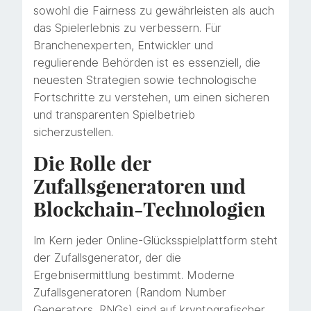
sowohl die Fairness zu gewährleisten als auch
das Spielerlebnis zu verbessern. Für
Branchenexperten, Entwickler und
regulierende Behörden ist es essenziell, die
neuesten Strategien sowie technologische
Fortschritte zu verstehen, um einen sicheren
und transparenten Spielbetrieb
sicherzustellen.
Die Rolle der
Zufallsgeneratoren und
Blockchain-Technologien
Im Kern jeder Online-Glücksspielplattform steht
der Zufallsgenerator, der die
Ergebnisermittlung bestimmt. Moderne
Zufallsgeneratoren (Random Number
Generators, RNGs) sind auf kryptografischer