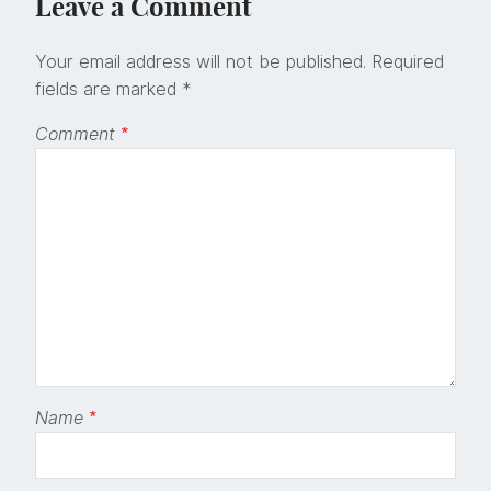
Leave a Comment
Your email address will not be published.
Required
fields are marked
*
Comment
*
Name
*