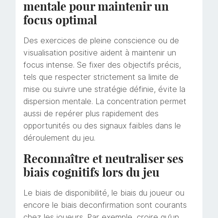
mentale pour maintenir un
focus optimal
Des exercices de pleine conscience ou de
visualisation positive aident à maintenir un
focus intense. Se fixer des objectifs précis,
tels que respecter strictement sa limite de
mise ou suivre une stratégie définie, évite la
dispersion mentale. La concentration permet
aussi de repérer plus rapidement des
opportunités ou des signaux faibles dans le
déroulement du jeu.
Reconnaître et neutraliser ses
biais cognitifs lors du jeu
Le biais de disponibilité, le biais du joueur ou
encore le biais deconfirmation sont courants
chez les joueurs. Par exemple, croire qu’un