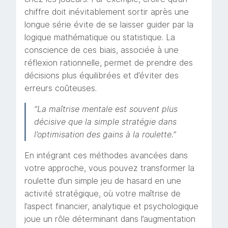
chiffre doit inévitablement sortir après une
longue série évite de se laisser guider par la
logique mathématique ou statistique. La
conscience de ces biais, associée à une
réflexion rationnelle, permet de prendre des
décisions plus équilibrées et d’éviter des
erreurs coûteuses.
“La maîtrise mentale est souvent plus
décisive que la simple stratégie dans
l’optimisation des gains à la roulette.”
En intégrant ces méthodes avancées dans
votre approche, vous pouvez transformer la
roulette d’un simple jeu de hasard en une
activité stratégique, où votre maîtrise de
l’aspect financier, analytique et psychologique
joue un rôle déterminant dans l’augmentation