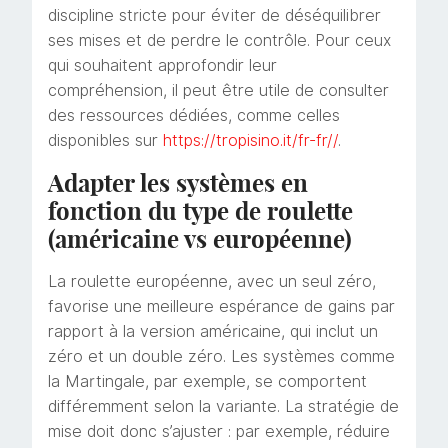
discipline stricte pour éviter de déséquilibrer
ses mises et de perdre le contrôle. Pour ceux
qui souhaitent approfondir leur
compréhension, il peut être utile de consulter
des ressources dédiées, comme celles
disponibles sur
https://tropisino.it/fr-fr//
.
Adapter les systèmes en
fonction du type de roulette
(américaine vs européenne)
La roulette européenne, avec un seul zéro,
favorise une meilleure espérance de gains par
rapport à la version américaine, qui inclut un
zéro et un double zéro. Les systèmes comme
la Martingale, par exemple, se comportent
différemment selon la variante. La stratégie de
mise doit donc s’ajuster : par exemple, réduire