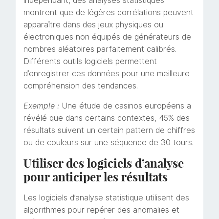
indépendant, des analyses statistiques
montrent que de légères corrélations peuvent
apparaître dans des jeux physiques ou
électroniques non équipés de générateurs de
nombres aléatoires parfaitement calibrés.
Différents outils logiciels permettent
d’enregistrer ces données pour une meilleure
compréhension des tendances.
Exemple :
Une étude de casinos européens a
révélé que dans certains contextes, 45% des
résultats suivent un certain pattern de chiffres
ou de couleurs sur une séquence de 30 tours.
Utiliser des logiciels d’analyse
pour anticiper les résultats
Les logiciels d’analyse statistique utilisent des
algorithmes pour repérer des anomalies et