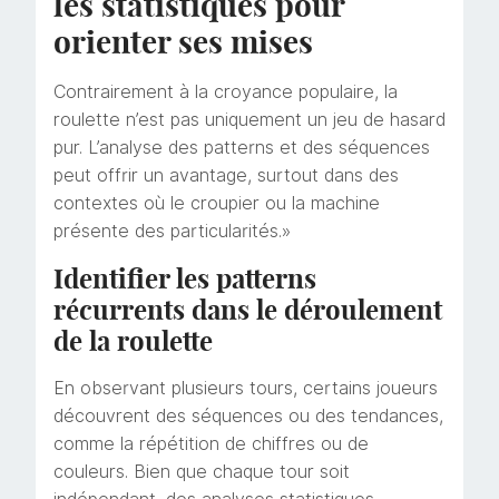
les statistiques pour
orienter ses mises
Contrairement à la croyance populaire, la
roulette n’est pas uniquement un jeu de hasard
pur. L’analyse des patterns et des séquences
peut offrir un avantage, surtout dans des
contextes où le croupier ou la machine
présente des particularités.»
Identifier les patterns
récurrents dans le déroulement
de la roulette
En observant plusieurs tours, certains joueurs
découvrent des séquences ou des tendances,
comme la répétition de chiffres ou de
couleurs. Bien que chaque tour soit