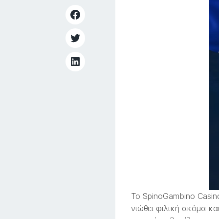
Το SpinoGambino Casin
νιώθει φιλική ακόμα κ