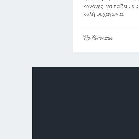
κανόνες, να παίζει με 
καλή ψυχαγωγία.
No
Comments