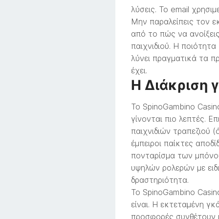
λύσεις. Το email χρησι
Μην παραλείπεις τον εκ
από το πώς να ανοίξει
παιχνιδιού. Η ποιότητα
λύνει πραγματικά τα πρ
έχει.
Η Διάκριση 
Το SpinoGambino Casino
γίνονται πιο λεπτές. Ε
παιχνιδιών τραπεζιού 
έμπειροι παίκτες αποδ
πονταρίσμα των μπόνου
υψηλών ρολερών με ειδ
δραστηριότητα.
Το SpinoGambino Casin
είναι. Η εκτεταμένη γκ
προσφορές συνθέτουν μ