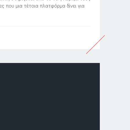
ες που μια τέτοια πλατφόρμα δίνει για