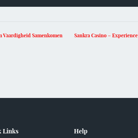
 en Vaardigheid Samenkomen
Sankra Casino – Experience 
 Links
Help