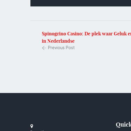
Spinogrino Casino: De plek waar Geluk
in Nederlandse
Previous Post
Quick