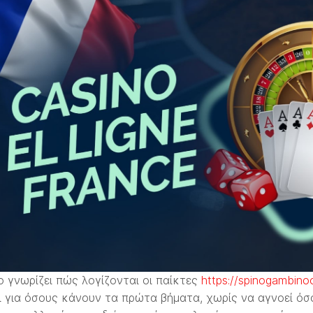
o γνωρίζει πώς λογίζονται οι παίκτες
https://spinogambinoo
αι για όσους κάνουν τα πρώτα βήματα, χωρίς να αγνοεί ό