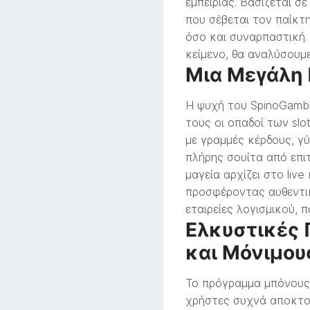
εμπειρίας. Βασίζεται σ
που σέβεται τον παίκτη
όσο και συναρπαστική.
κείμενο, θα αναλύσουμε
Μια Μεγάλη 
Η ψυχή του SpinoGambin
τους οι οπαδοί των slo
με γραμμές κέρδους, γύ
πλήρης σουίτα από επιτ
μαγεία αρχίζει στο liv
προσφέροντας αυθεντικ
εταιρείες λογισμικού, 
Ελκυστικές 
και Μόνιμου
Το πρόγραμμα μπόνους 
χρήστες συχνά αποκτού