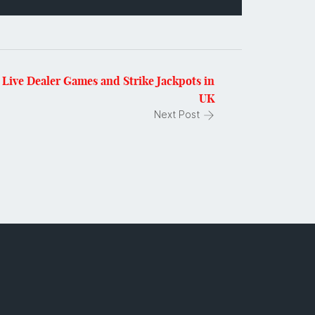
Live Dealer Games and Strike Jackpots in
UK
Next Post