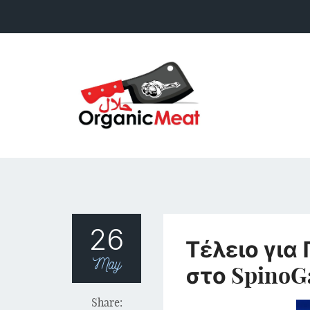
26
Τέλειο για
May
στο SpinoG
Share: