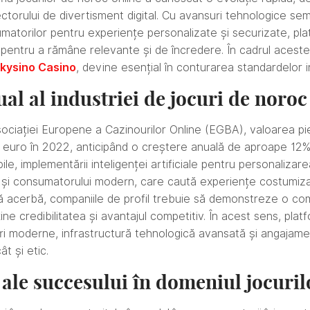
ctorului de divertisment digital. Cu avansuri tehnologice semni
matorilor pentru experiențe personalizate și securizate, plat
 pentru a rămâne relevante și de încredere. În cadrul acestei
kysino Casino
, devine esențial în conturarea standardelor in
al al industriei de jocuri de noroc
Asociației Europene a Cazinourilor Online (EGBA), valoarea pi
e euro în 2022, anticipând o creștere anuală de aproape 12%
ile, implementării inteligenței artificiale pentru personalizare
 și consumatorului modern, care caută experiențe costumizat
ă acerbă, companiile de profil trebuie să demonstreze o com
ine credibilitatea și avantajul competitiv. În acest sens, pl
ri moderne, infrastructură tehnologică avansată și angajament
t și etic.
 ale succesului în domeniul jocuril