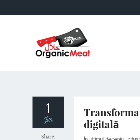
1
Transformare
Jun
digitală
Share:
În ultimul deceniu, indu