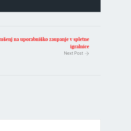
zkušenj na uporabniško zaupanje v spletne
igralnice
Next Post