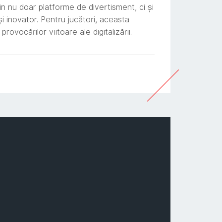
n nu doar platforme de divertisment, ci și
i inovator. Pentru jucători, aceasta
rovocărilor viitoare ale digitalizării.