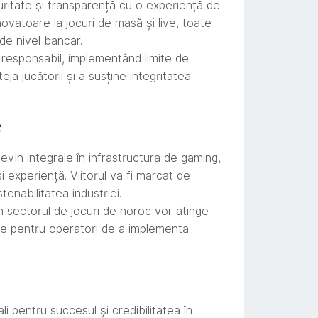
ritate și transparență cu o experiență de
novatoare la jocuri de masă și live, toate
 de nivel bancar.
responsabil, implementând limite de
ja jucătorii și a susține integritatea
e
evin integrale în infrastructura de gaming,
experiență. Viitorul va fi marcat de
enabilitatea industriei.
în sectorul de jocuri de noroc vor atinge
ate pentru operatori de a implementa
i pentru succesul și credibilitatea în