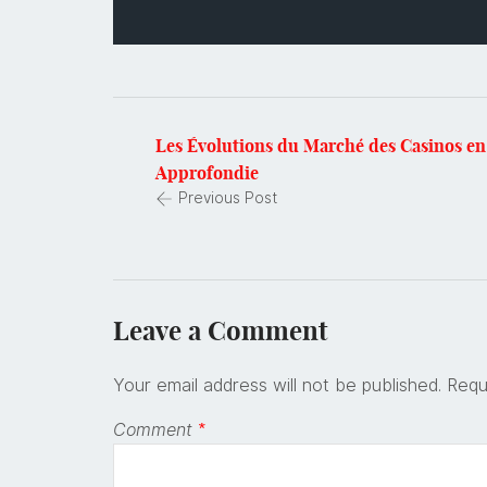
Les Évolutions du Marché des Casinos en
Approfondie
Previous Post
Leave a Comment
Your email address will not be published.
Requ
Comment
*