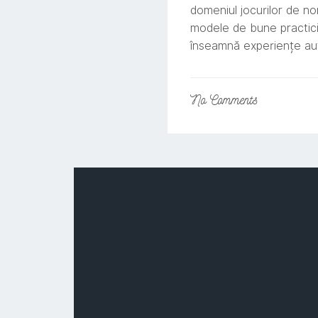
domeniul jocurilor de n
modele de bune practici 
înseamnă experiențe auten
No
Comments