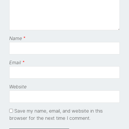
Name
*
Email
*
Website
Save my name, email, and website in this
browser for the next time I comment.