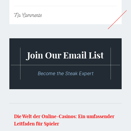
No
Comments
Join Our Email List
Become the Steak Expert
Die Welt der Online-Casinos: Ein umfassender
Leitfaden für Spieler