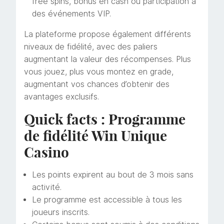
free spins, bonus en cash ou participation à
des événements VIP.
La plateforme propose également différents
niveaux de fidélité, avec des paliers
augmentant la valeur des récompenses. Plus
vous jouez, plus vous montez en grade,
augmentant vos chances d’obtenir des
avantages exclusifs.
Quick facts : Programme
de fidélité Win Unique
Casino
Les points expirent au bout de 3 mois sans
activité.
Le programme est accessible à tous les
joueurs inscrits.