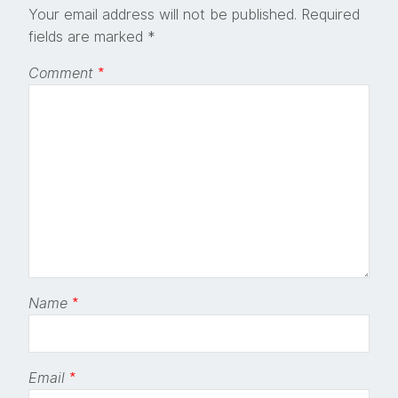
Your email address will not be published.
Required
fields are marked
*
Comment
*
Name
*
Email
*