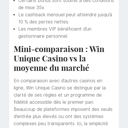
Certains bonus sont soumis à des conditions
de mise 35x.
Le cashback mensuel peut atteindre jusqu’à
10 % des pertes nettes.
Les membres VIP bénéficient d’un
gestionnaire personnel.
Mini-comparaison : Win
Unique Casino vs la
moyenne du marché
En comparaison avec d’autres casinos en
ligne, Win Unique Casino se distingue par la
clarté de ses règles et un programme de
fidélité accessible dès le premier pari.
Beaucoup de plateformes imposent des seuils
d’entrée plus élevés ou ont des systèmes
complexes peu transparents. Ici, la simplicité