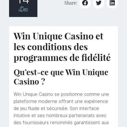
Share:
Dec
Win Unique Casino et
les conditions des
programmes de fidélité
Qu’est-ce que Win Unique
Casino ?
Win Unique Casino se positionne comme une
plateforme moderne offrant une expérience
de jeu fluide et sécurisée. Son interface
intuitive et ses nombreux partenariats avec
des fournisseurs renommés garantissent aux