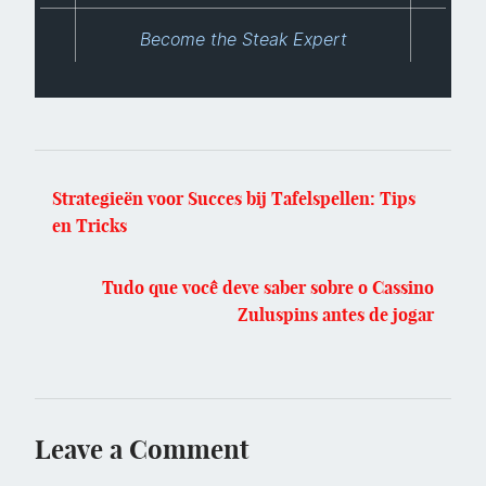
Become the Steak Expert
Strategieën voor Succes bij Tafelspellen: Tips
en Tricks
Tudo que você deve saber sobre o Cassino
Zuluspins antes de jogar
Leave a Comment