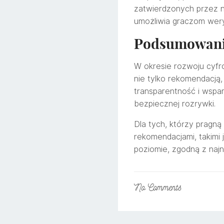
zatwierdzonych przez ni
umożliwia graczom weryf
Podsumowanie
W okresie rozwoju cyfr
nie tylko rekomendacją
transparentność i wspar
bezpiecznej rozrywki.
Dla tych, którzy pragną
rekomendacjami, takimi
poziomie, zgodną z naj
No
Comments