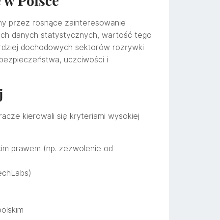
 w Polsce
ny przez rosnące zainteresowanie
ych danych statystycznych, wartość tego
ardziej dochodowych sektorów rozrywki
bezpieczeństwa, uczciwości i
j
acze kierowali się kryteriami wysokiej
kim prawem (np. zezwolenie od
TechLabs)
polskim