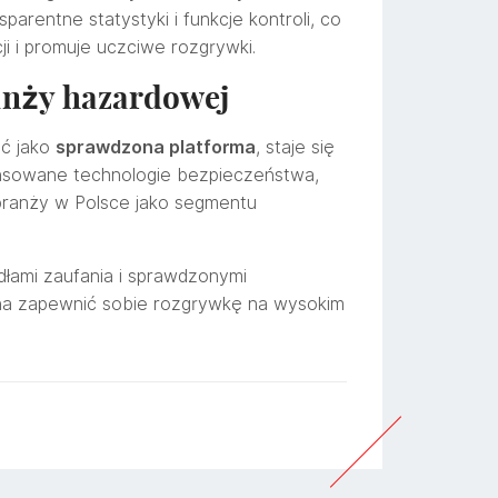
arentne statystyki i funkcje kontroli, co
ji i promuje uczciwe rozgrywki.
anży hazardowej
ić jako
sprawdzona platforma
, staje się
wansowane technologie bezpieczeństwa,
j branży w Polsce jako segmentu
dłami zaufania i sprawdzonymi
żna zapewnić sobie rozgrywkę na wysokim