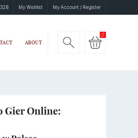
6328
My Wishlist
My Account / Register
0
TACT
ABOUT
o Gier Online: