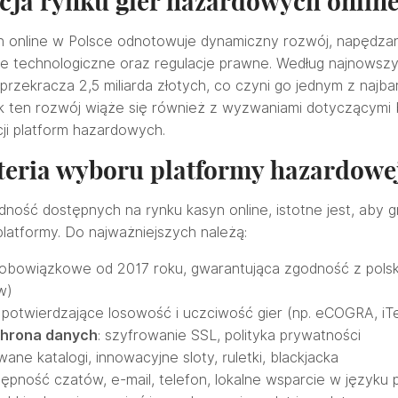
cja rynku gier hazardowych online
h online w Polsce odnotowuje dynamiczny rozwój, napędza
e technologiczne oraz regulacje prawne. Według najnowsz
 przekracza
2,5 miliarda złotych
, co czyni go jednym z najb
ak ten rozwój wiąże się również z wyzwaniami dotyczącymi 
ji platform hazardowych.
teria wyboru platformy hazardowe
ność dostępnych na rynku kasyn online, istotne jest, aby gr
 platformy. Do najważniejszych należą:
 obowiązkowe od 2017 roku, gwarantująca zgodność z pols
w)
: potwierdzające losowość i uczciwość gier (np. eCOGRA, i
chrona danych
: szyfrowanie SSL, polityka prywatności
ane katalogi, innowacyjne sloty, ruletki, blackjacka
tępność czatów, e-mail, telefon, lokalne wsparcie w języku 