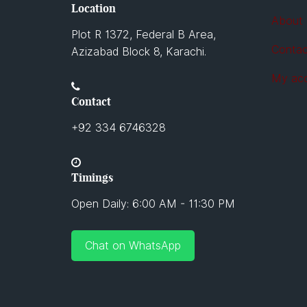
Location
About
Plot R 1372, Federal B Area,
Contac
Azizabad Block 8, Karachi.
My ac
Contact
+92 334 6746328
Timings
Open Daily: 6:00 AM - 11:30 PM
Chat on WhatsApp