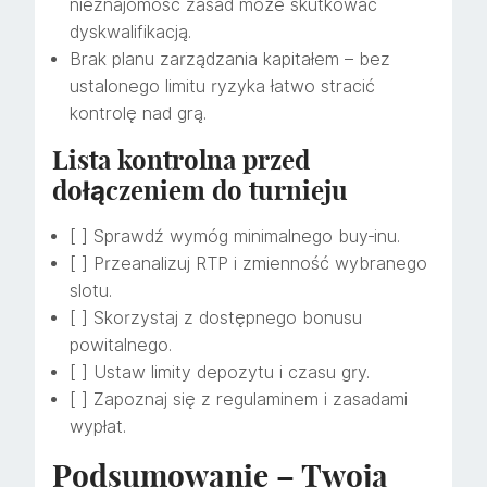
nieznajomość zasad może skutkować
dyskwalifikacją.
Brak planu zarządzania kapitałem – bez
ustalonego limitu ryzyka łatwo stracić
kontrolę nad grą.
Lista kontrolna przed
dołączeniem do turnieju
[ ] Sprawdź wymóg minimalnego buy‑inu.
[ ] Przeanalizuj RTP i zmienność wybranego
slotu.
[ ] Skorzystaj z dostępnego bonusu
powitalnego.
[ ] Ustaw limity depozytu i czasu gry.
[ ] Zapoznaj się z regulaminem i zasadami
wypłat.
Podsumowanie – Twoja