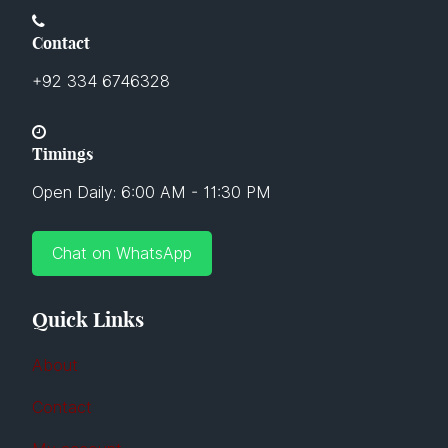
Contact
+92 334 6746328
Timings
Open Daily: 6:00 AM - 11:30 PM
Chat on WhatsApp
Quick Links
About
Contact