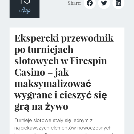
Share:
Aug
Ekspercki przewodnik
po turniejach
slotowych w Firespin
Casino – jak
maksymalizować
wygrane i cieszyć się
grą na żywo
Turnieje slotowe stały się jednym z
najciekawszych elementów nowoczesnych