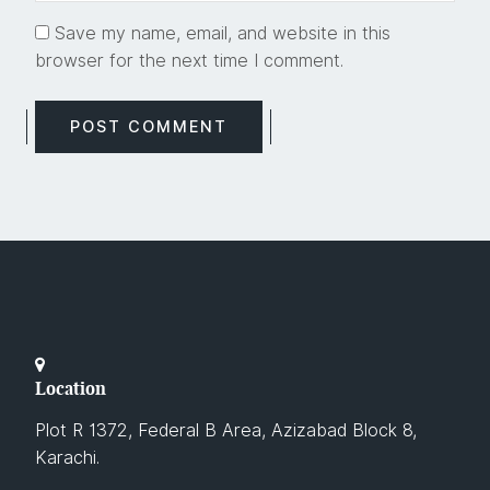
Save my name, email, and website in this
browser for the next time I comment.
Location
Plot R 1372, Federal B Area, Azizabad Block 8,
Karachi.