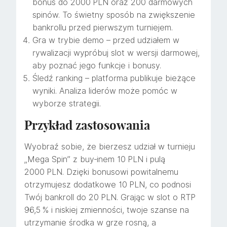
bonus do 2000 PLN oraz 200 darmowych
spinów. To świetny sposób na zwiększenie
bankrollu przed pierwszym turniejem.
Gra w trybie demo – przed udziałem w
rywalizacji wypróbuj slot w wersji darmowej,
aby poznać jego funkcje i bonusy.
Śledź ranking – platforma publikuje bieżące
wyniki. Analiza liderów może pomóc w
wyborze strategii.
Przykład zastosowania
Wyobraź sobie, że bierzesz udział w turnieju
„Mega Spin” z buy‑inem 10 PLN i pulą
2000 PLN. Dzięki bonusowi powitalnemu
otrzymujesz dodatkowe 10 PLN, co podnosi
Twój bankroll do 20 PLN. Grając w slot o RTP
96,5 % i niskiej zmienności, twoje szanse na
utrzymanie środka w grze rosną, a