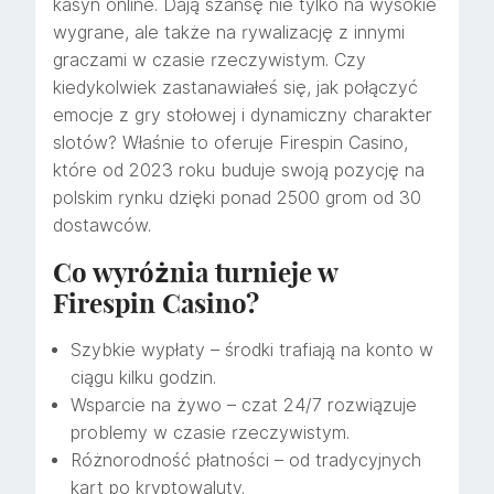
kasyn online. Dają szansę nie tylko na wysokie
wygrane, ale także na rywalizację z innymi
graczami w czasie rzeczywistym. Czy
kiedykolwiek zastanawiałeś się, jak połączyć
emocje z gry stołowej i dynamiczny charakter
slotów? Właśnie to oferuje Firespin Casino,
które od 2023 roku buduje swoją pozycję na
polskim rynku dzięki ponad 2500 grom od 30
dostawców.
Co wyróżnia turnieje w
Firespin Casino?
Szybkie wypłaty – środki trafiają na konto w
ciągu kilku godzin.
Wsparcie na żywo – czat 24/7 rozwiązuje
problemy w czasie rzeczywistym.
Różnorodność płatności – od tradycyjnych
kart po kryptowaluty.