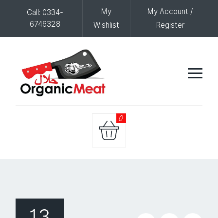
My
My Account /
Call: 0334-
6746328
Wishlist
Register
0
13