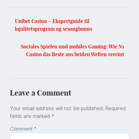
Unibet Casino – Ekspertguide til
lojalitetsprogram og sesongbonus
Sociales Spielen und mobiles Gaming: Wie N1
Casino das Beste aus beiden Welten vereint
Leave a Comment
Your email address will not be published.
Required
fields are marked
*
Comment
*