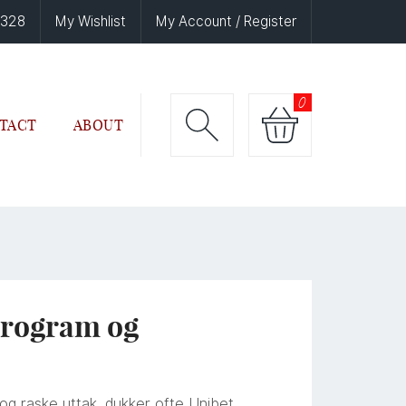
6328
My Wishlist
My Account / Register
0
TACT
ABOUT
sprogram og
 og raske uttak, dukker ofte Unibet