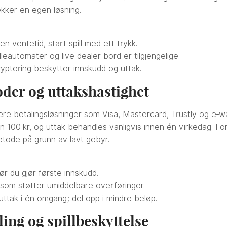
kker en egen løsning.
en ventetid, start spill med ett trykk.
spilleautomater og live dealer‑bord er tilgjengelige.
ryptering beskytter innskudd og uttak.
der og uttakshastighet
ere betalingsløsninger som Visa, Mastercard, Trustly og e‑wal
 100 kr, og uttak behandles vanligvis innen én virkedag. For
tode på grunn av lavt gebyr.
ør du gjør første innskudd.
som støtter umiddelbare overføringer.
ttak i én omgang; del opp i mindre beløp.
ling og spillbeskyttelse