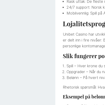
Rask uttak: De fleste
24/7 support: Norsk k
Mobilvennlig: Spill på 
Lojalitetspr
Unibet Casino har utvik
er delt inn i fire nivåe
personlige kontomanage
Slik fungerer p
Spill – Hver krone du 
Oppgrader – Når du nå
Belønn – På hvert niv
Rhetorisk spørsmål: Hva
Eksempel på beløn