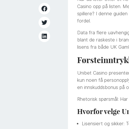
Casino opp på listen. Me
spillere? I denne guide
fordel.
Data fra flere uavhengi
blant de raskeste i bran
lisens fra både UK Gamb
Førsteinntryk
Unibet Casino presenter
kun noen få personopply
en innskuddsbonus på op
Rhetorisk spørsmål: Har
Hvorfor velge U
Lisensiert og sikker: 