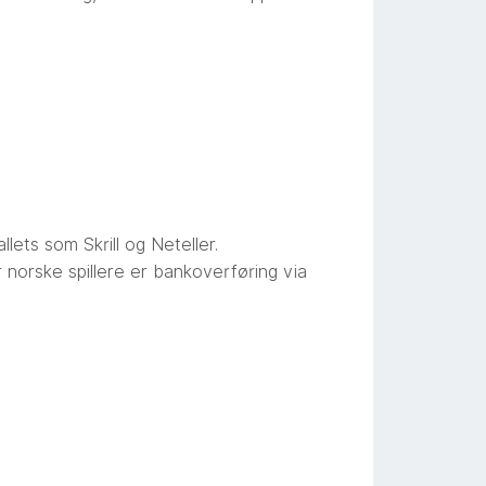
lets som Skrill og Neteller.
 norske spillere er bankoverføring via