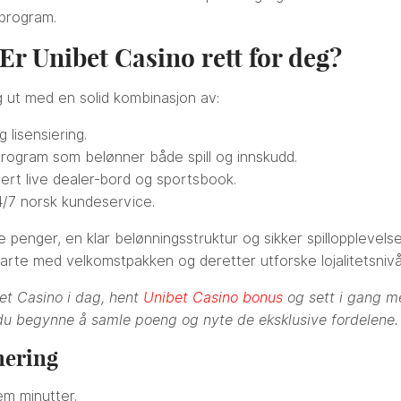
tsprogram.
Er Unibet Casino rett for deg?
g ut med en solid kombinasjon av:
g lisensiering.
program som belønner både spill og innskudd.
ludert live dealer‑bord og sportsbook.
4/7 norsk kundeservice.
 penger, en klar belønningsstruktur og sikker spillopplevels
 starte med velkomstpakken og deretter utforske lojalitetsni
et Casino i dag, hent
Unibet Casino bonus
og sett i gang me
n du begynne å samle poeng og nyte de eksklusive fordelene.
ering
fem minutter.