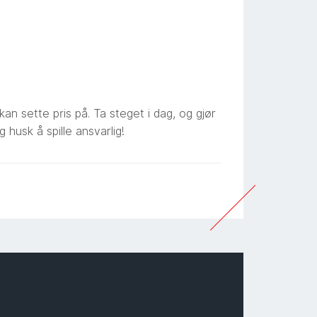
an sette pris på. Ta steget i dag, og gjør
 husk å spille ansvarlig!