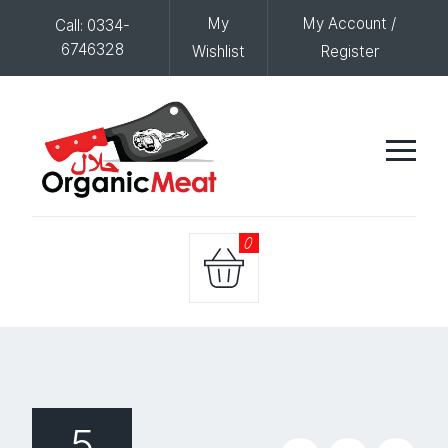
My
My Account /
Call: 0334-
6746328
Wishlist
Register
0
5