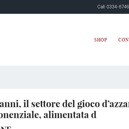
Call: 0334-674
SHOP
CON
 anni, il settore del gioco d’azz
onenziale, alimentata d