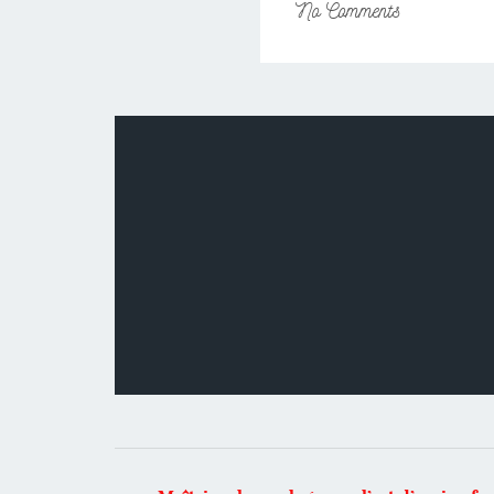
No
Comments