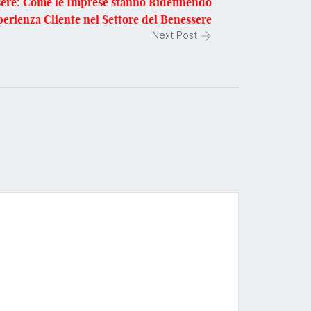
ere: Come le Imprese stanno Ridefinendo
perienza Cliente nel Settore del Benessere
Next Post