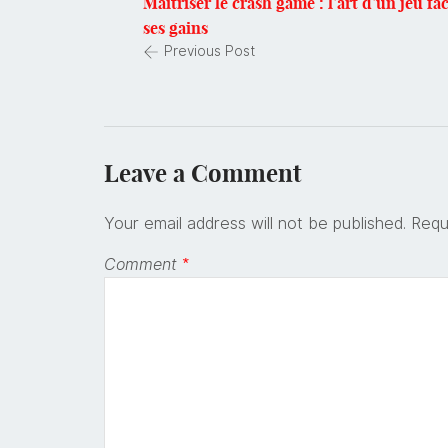
Maîtriser le crash game : l’art d’un jeu fa
ses gains
Previous Post
Leave a Comment
Your email address will not be published.
Requ
Comment
*