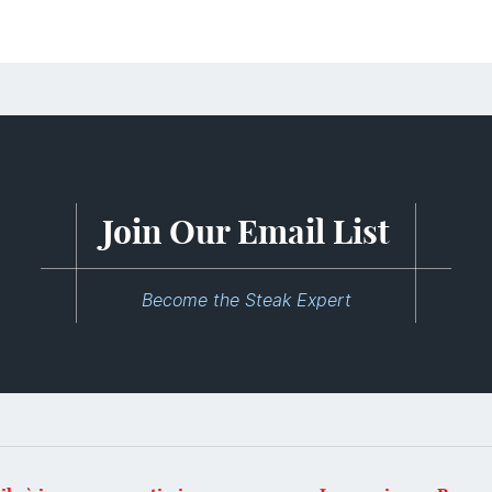
Join Our Email List
Become the Steak Expert