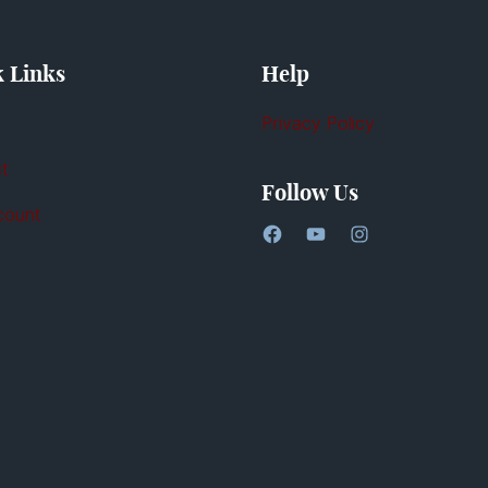
 Links
Help
Privacy Policy
t
Follow Us
count