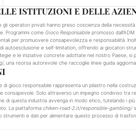
LLE ISTITUZIONI E DELLE AZIE
 e gli operatori privati hanno preso coscienza della necessità
ile. Programmi come
Gioco Responsabile
promosso dall’ADM e 
tali per promuovere consapevolezza e responsabilità. Inoltr
di autoesclusione e self-limitation, offrendo ai giocatori stru
tegie e le iniziative concrete adottate nel nostro Paese, si
g/, una risorsa autorevole che raccoglie linee guida aggiorna
I
he di gioco responsabile rappresenta un pilastro nella costruz
e consapevole. Solo attraverso un impegno condiviso tra rego
ne di questa industria avvenga in modo etico, tutelando i p
nto. La piattaforma
chiken-road-2.it/responsible-gambling/
s
do strumenti e dati per alimentare questo processo di trasfo