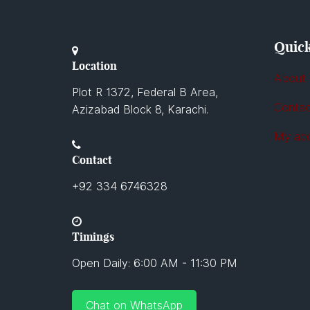
Quick
Location
About
Plot R 1372, Federal B Area,
Contac
Azizabad Block 8, Karachi.
My ac
Contact
+92 334 6746328
Timings
Open Daily: 6:00 AM - 11:30 PM
Chat on WhatsApp