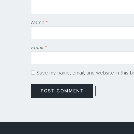
Name
*
Email
*
Save my name, email, and website in this b