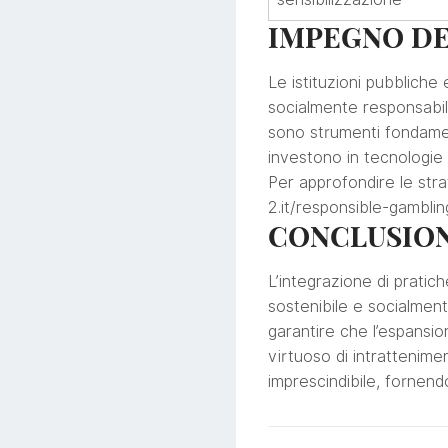
IMPEGNO DE
Le istituzioni pubbliche
socialmente responsab
sono strumenti fondamen
investono in tecnologie 
Per approfondire le stra
2.it/responsible-gamblin
CONCLUSION
L’integrazione di pratic
sostenibile e socialment
garantire che l’espansio
virtuoso di intrattenime
imprescindibile, fornen